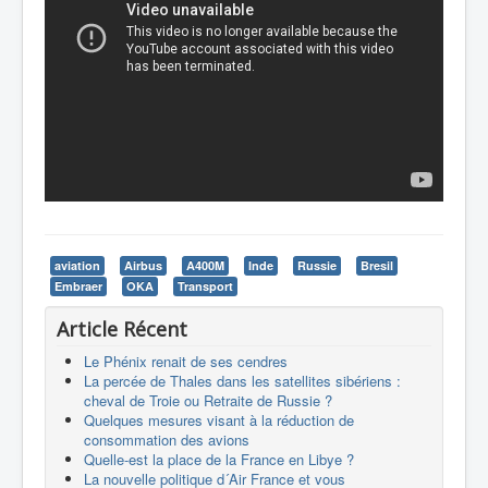
aviation
Airbus
A400M
Inde
Russie
Bresil
Embraer
OKA
Transport
Article Récent
Le Phénix renait de ses cendres
La percée de Thales dans les satellites sibériens :
cheval de Troie ou Retraite de Russie ?
Quelques mesures visant à la réduction de
consommation des avions
Quelle-est la place de la France en Libye ?
La nouvelle politique d´Air France et vous