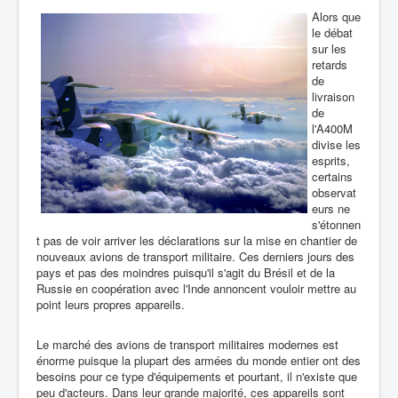
Alors que
le débat
sur les
retards
de
livraison
de
l'A400M
divise les
esprits,
certains
observat
eurs ne
s'étonnen
t pas de voir arriver les déclarations sur la mise en chantier de
nouveaux avions de transport militaire. Ces derniers jours des
pays et pas des moindres puisqu'il s'agit du Brésil et de la
Russie en coopération avec l'Inde annoncent vouloir mettre au
point leurs propres appareils.
Le marché des avions de transport militaires modernes est
énorme puisque la plupart des armées du monde entier ont des
besoins pour ce type d'équipements et pourtant, il n'existe que
peu d'acteurs. Dans leur grande majorité, ces appareils sont