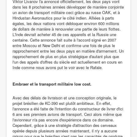
Viktor Livanov l'a annoncé officiellement, les deux pays vont
dans les 8 prochaines années développer de manière conjointe
un avion de transport militaire ceci grâce au russe OAK, et à
Hindustan Aeronautics pour le côté indien. Alliées à parts
égales, les deux nations vont débloquer environ 600 millions
de dollars de manière à renouveler une partie de leurs flottes.
L'Inde devrait acheter 45 de ces appareils et la Russie une
centaine. Cette annonce fait suite à l'accord signé en 2007
entre Moscou et New Delhi et confirme une fois de plus le
rapprochement entre les deux pays en matière d'armement. Un
rapprochement de plus en plus stratégique d'autant plus que
l'un des appels d'offres du siècle est actuellement en cours en
Inde comme nous avons put le voir avec le Rafale.
Embraer et le transport militaire low cost.
Avec des délais de livraison et une conception originale, le
projet brésilien de KC-390 est plutôt ambitieux. En effet,
l'annonce a été faite de l'intention du constructeur de livrer d'ici
6 ans ses premiers avions de transport. Ceci alors même que
l'avionneur n'a pas encore d'expérience dans ce domaine.
Cependant, grâce à une stratégie d'attraction des cerveaux
opérée depuis plusieurs années maintenant, il n'y a aucune
raison pour que le brésilien n'est pas les capacités de produire