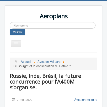
Aeroplans
Rechercher
Valider
Toggle
Navigation
Home
Accueil
Aviation Militaire
Aviation Commerciale
Le Bourget et la consécration du Rafale ?
Aviation d'Affaire
Russie, Inde, Brésil, la future
Aviation Militaire
concurrence pour l’A400M
s’organise.
Europespace
Drones
7 mai 2009
Aviation militaire