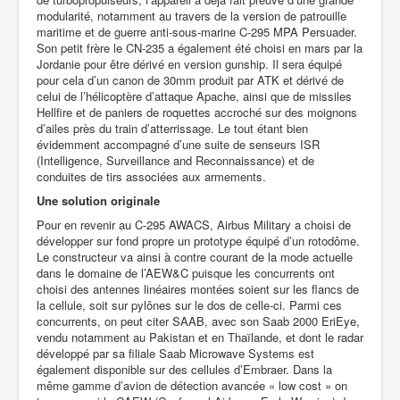
modularité, notamment au travers de la version de patrouille
maritime et de guerre anti-sous-marine C-295 MPA Persuader.
Son petit frère le CN-235 a également été choisi en mars par la
Jordanie pour être dérivé en version gunship. Il sera équipé
pour cela d’un canon de 30mm produit par ATK et dérivé de
celui de l’hélicoptère d’attaque Apache, ainsi que de missiles
Hellfire et de paniers de roquettes accroché sur des moignons
d’ailes près du train d’atterrissage. Le tout étant bien
évidemment accompagné d’une suite de senseurs ISR
(Intelligence, Surveillance and Reconnaissance) et de
conduites de tirs associées aux armements.
Une solution originale
Pour en revenir au C-295 AWACS, Airbus Military a choisi de
développer sur fond propre un prototype équipé d’un rotodôme.
Le constructeur va ainsi à contre courant de la mode actuelle
dans le domaine de l’AEW&C puisque les concurrents ont
choisi des antennes linéaires montées soient sur les flancs de
la cellule, soit sur pylônes sur le dos de celle-ci. Parmi ces
concurrents, on peut citer SAAB, avec son Saab 2000 EriEye,
vendu notamment au Pakistan et en Thaïlande, et dont le radar
développé par sa filiale Saab Microwave Systems est
également disponible sur des cellules d’Embraer. Dans la
même gamme d’avion de détection avancée « low cost » on