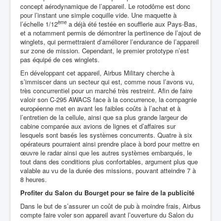
concept aérodynamique de l’appareil. Le rotodôme est donc
pour l’instant une simple coquille vide. Une maquette à
ème
l’échelle 1/12
a déjà été testée en soufflerie aux Pays-Bas,
et a notamment permis de démontrer la pertinence de l’ajout de
winglets, qui permettraient d’améliorer l’endurance de l’appareil
sur zone de mission. Cependant, le premier prototype n’est
pas équipé de ces winglets.
En développant cet appareil, Airbus Military cherche à
s’immiscer dans un secteur qui est, comme nous l’avons vu,
très concurrentiel pour un marché très restreint. Afin de faire
valoir son C-295 AWACS face à la concurrence, la compagnie
européenne met en avant les faibles coûts à l’achat et à
l’entretien de la cellule, ainsi que sa plus grande largeur de
cabine comparée aux avions de lignes et d’affaires sur
lesquels sont basés les systèmes concurrents. Quatre à six
opérateurs pourraient ainsi prendre place à bord pour mettre en
œuvre le radar ainsi que les autres systèmes embarqués, le
tout dans des conditions plus confortables, argument plus que
valable au vu de la durée des missions, pouvant atteindre 7 à
8 heures.
Profiter du Salon du Bourget pour se faire de la publicité
Dans le but de s’assurer un coût de pub à moindre frais, Airbus
compte faire voler son appareil avant l’ouverture du Salon du