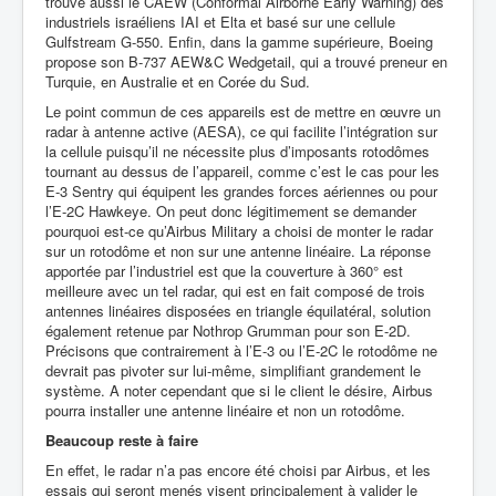
trouve aussi le CAEW (Conformal Airborne Early Warning) des
industriels israéliens IAI et Elta et basé sur une cellule
Gulfstream G-550. Enfin, dans la gamme supérieure, Boeing
propose son B-737 AEW&C Wedgetail, qui a trouvé preneur en
Turquie, en Australie et en Corée du Sud.
Le point commun de ces appareils est de mettre en œuvre un
radar à antenne active (AESA), ce qui facilite l’intégration sur
la cellule puisqu’il ne nécessite plus d’imposants rotodômes
tournant au dessus de l’appareil, comme c’est le cas pour les
E-3 Sentry qui équipent les grandes forces aériennes ou pour
l’E-2C Hawkeye. On peut donc légitimement se demander
pourquoi est-ce qu’Airbus Military a choisi de monter le radar
sur un rotodôme et non sur une antenne linéaire. La réponse
apportée par l’industriel est que la couverture à 360° est
meilleure avec un tel radar, qui est en fait composé de trois
antennes linéaires disposées en triangle équilatéral, solution
également retenue par Nothrop Grumman pour son E-2D.
Précisons que contrairement à l’E-3 ou l’E-2C le rotodôme ne
devrait pas pivoter sur lui-même, simplifiant grandement le
système. A noter cependant que si le client le désire, Airbus
pourra installer une antenne linéaire et non un rotodôme.
Beaucoup reste à faire
En effet, le radar n’a pas encore été choisi par Airbus, et les
essais qui seront menés visent principalement à valider le