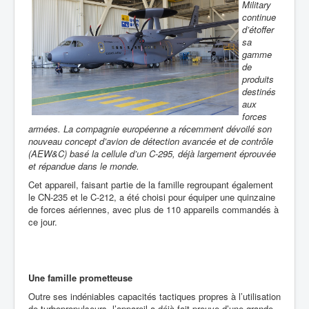
Military
continue
d’étoffer
sa
gamme
de
produits
destinés
aux
forces
armées. La compagnie européenne a récemment dévoilé son
nouveau concept d’avion de détection avancée et de contrôle
(AEW&C) basé la cellule d’un C-295, déjà largement éprouvée
et répandue dans le monde.
Cet appareil, faisant partie de la famille regroupant également
le CN-235 et le C-212, a été choisi pour équiper une quinzaine
de forces aériennes, avec plus de 110 appareils commandés à
ce jour.
Une famille prometteuse
Outre ses indéniables capacités tactiques propres à l’utilisation
de turbopropulseurs, l’appareil a déjà fait preuve d’une grande