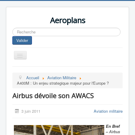
Aeroplans
Rechercher
Valider
Toggle
Navigation
Home
Accueil
Aviation Militaire
Aviation Commerciale
A400M : Un enjeu strategique majeur pour l'Europe ?
Aviation d'Affaire
Airbus dévoile son AWACS
Aviation Militaire
Europespace
3 juin 2011
Aviation militaire
Drones
En Bref
–
Airbus