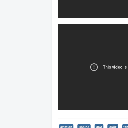
aviation
Boeing
USA
USAF
ta