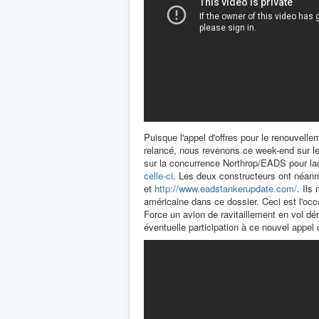
Puisque l'appel d'offres pour le renouvelle
relancé, nous revenons ce week-end sur l
sur la concurrence Northrop/EADS pour laq
celle-ci
. Les deux constructeurs ont néanm
et
http://www.eadstankerupdate.com/
. Ils
américaine dans ce dossier. Ceci est l'occa
Force un avion de ravitaillement en vol d
éventuelle participation à ce nouvel appel d