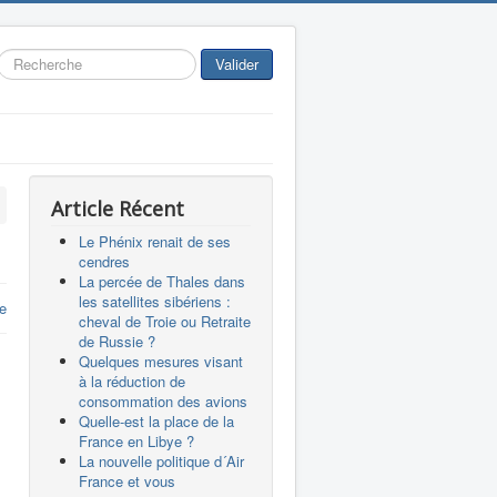
Rechercher
Valider
Article Récent
Le Phénix renait de ses
cendres
La percée de Thales dans
les satellites sibériens :
re
cheval de Troie ou Retraite
de Russie ?
Quelques mesures visant
à la réduction de
consommation des avions
Quelle-est la place de la
France en Libye ?
La nouvelle politique d´Air
France et vous