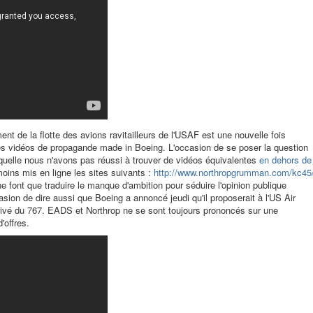
ment de la flotte des avions ravitailleurs de l'USAF est une nouvelle fois
es vidéos de propagande made in Boeing. L'occasion de se poser la question
uelle nous n'avons pas réussi à trouver de vidéos équivalentes
en dehors de
oins mis en ligne les sites suivants :
http://www.northropgrumman.com/kc45
 ne font que traduire le manque d'ambition pour séduire l'opinion publique
sion de dire aussi que Boeing a annoncé jeudi qu'il proposerait à l'US Air
érivé du 767. EADS et Northrop ne se sont toujours prononcés sur une
'offres.