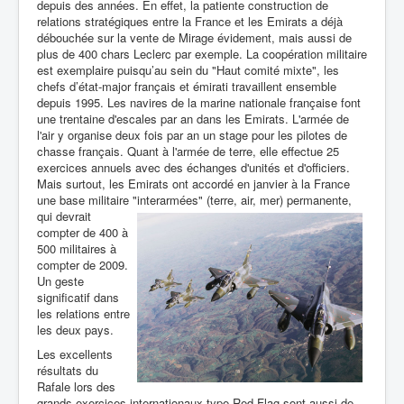
depuis des années. En effet, la patiente construction de
relations stratégiques entre la France et les Emirats a déjà
débouchée sur la vente de Mirage évidement, mais aussi de
plus de 400 chars Leclerc par exemple. La coopération militaire
est exemplaire puisqu’au sein du "Haut comité mixte", les
chefs d’état-major français et émirati travaillent ensemble
depuis 1995. Les navires de la marine nationale française font
une trentaine d'escales par an dans les Emirats. L'armée de
l'air y organise deux fois par an un stage pour les pilotes de
chasse français. Quant à l'armée de terre, elle effectue 25
exercices annuels avec des échanges d'unités et d'officiers.
Mais surtout, les Emirats ont accordé en janvier à la France
une base militaire "interarmées" (terre, air, mer)
permanente,
qui devrait
compter de 400 à
500 militaires à
compter de 2009.
Un geste
significatif dans
les relations entre
les deux pays.
Les excellents
résultats du
Rafale lors des
grands exercices internationaux type Red Flag sont aussi de