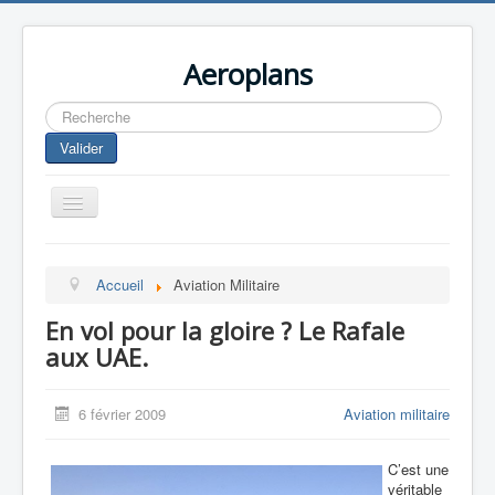
Aeroplans
Rechercher
Valider
Toggle
Navigation
Home
Accueil
Aviation Militaire
Aviation Commerciale
En vol pour la gloire ? Le Rafale
Aviation d'Affaire
aux UAE.
Aviation Militaire
Europespace
6 février 2009
Aviation militaire
Drones
C’est une
véritable