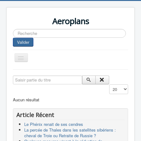
Aeroplans
Rechercher
Valider
Toggle
Navigation
Home
Saisir partie du titre
Aviation Commerciale
Affichage #
Aviation d'Affaire
Aucun résultat
Aviation Militaire
Article Récent
Europespace
Le Phénix renait de ses cendres
Drones
La percée de Thales dans les satellites sibériens :
cheval de Troie ou Retraite de Russie ?