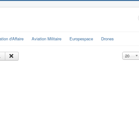
ation d'Affaire
Aviation Militaire
Europespace
Drones
Affichage
20