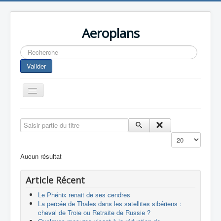
Aeroplans
Rechercher
Valider
Toggle
Navigation
Home
Saisir partie du titre
Aviation Commerciale
Affichage #
Aviation d'Affaire
Aucun résultat
Aviation Militaire
Article Récent
Europespace
Le Phénix renait de ses cendres
Drones
La percée de Thales dans les satellites sibériens :
cheval de Troie ou Retraite de Russie ?