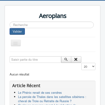
Aeroplans
Rechercher
Valider
Toggle
Navigation
Home
Saisir partie du titre
Aviation Commerciale
Affichage #
Aviation d'Affaire
Aucun résultat
Aviation Militaire
Article Récent
Europespace
Le Phénix renait de ses cendres
Drones
La percée de Thales dans les satellites sibériens :
cheval de Troie ou Retraite de Russie ?