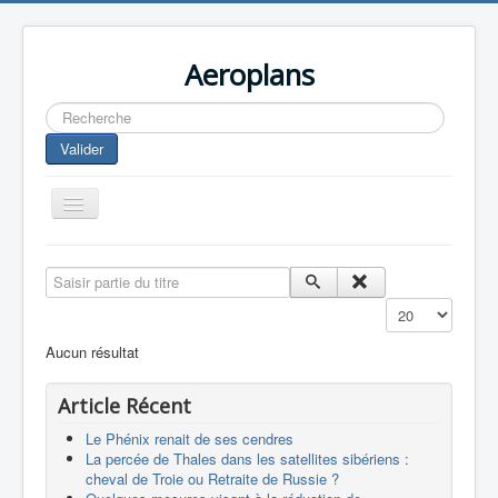
Aeroplans
Rechercher
Valider
Toggle
Navigation
Home
Saisir partie du titre
Aviation Commerciale
Affichage #
Aviation d'Affaire
Aucun résultat
Aviation Militaire
Article Récent
Europespace
Le Phénix renait de ses cendres
Drones
La percée de Thales dans les satellites sibériens :
cheval de Troie ou Retraite de Russie ?