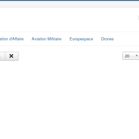
ation d'Affaire
Aviation Militaire
Europespace
Drones
Affichage
20