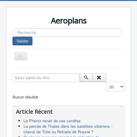
Aeroplans
Rechercher
Valider
Toggle
Navigation
Home
Saisir partie du titre
Aviation Commerciale
Affichage #
Aviation d'Affaire
Aucun résultat
Aviation Militaire
Article Récent
Europespace
Le Phénix renait de ses cendres
Drones
La percée de Thales dans les satellites sibériens :
cheval de Troie ou Retraite de Russie ?