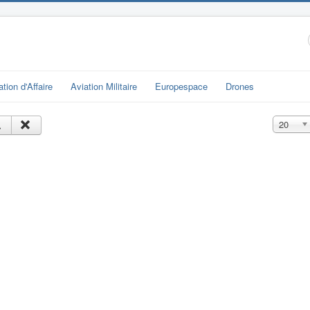
ation d'Affaire
Aviation Militaire
Europespace
Drones
Affichage
20