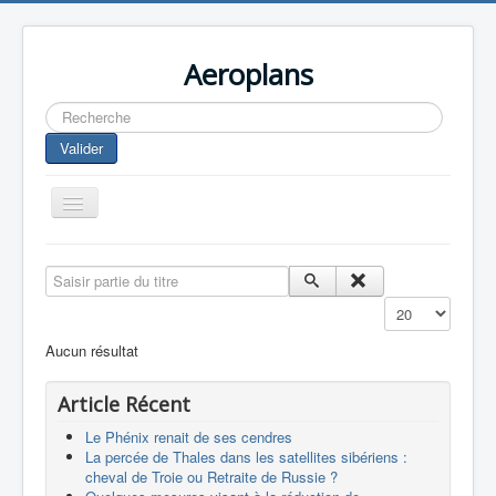
Aeroplans
Rechercher
Valider
Toggle
Navigation
Home
Saisir partie du titre
Aviation Commerciale
Affichage #
Aviation d'Affaire
Aucun résultat
Aviation Militaire
Article Récent
Europespace
Le Phénix renait de ses cendres
Drones
La percée de Thales dans les satellites sibériens :
cheval de Troie ou Retraite de Russie ?