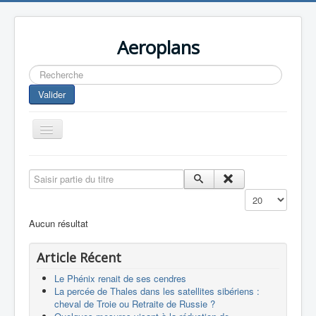
Aeroplans
Rechercher
Valider
Toggle
Navigation
Home
Saisir partie du titre
Aviation Commerciale
Affichage #
Aviation d'Affaire
Aucun résultat
Aviation Militaire
Article Récent
Europespace
Le Phénix renait de ses cendres
Drones
La percée de Thales dans les satellites sibériens :
cheval de Troie ou Retraite de Russie ?