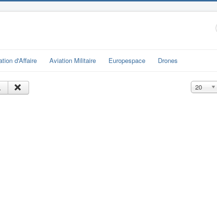
ation d'Affaire
Aviation Militaire
Europespace
Drones
Affichage
20