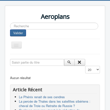
Aeroplans
Rechercher
Valider
Toggle
Navigation
Home
Saisir partie du titre
Aviation Commerciale
Affichage #
Aviation d'Affaire
Aucun résultat
Aviation Militaire
Article Récent
Europespace
Le Phénix renait de ses cendres
Drones
La percée de Thales dans les satellites sibériens :
cheval de Troie ou Retraite de Russie ?