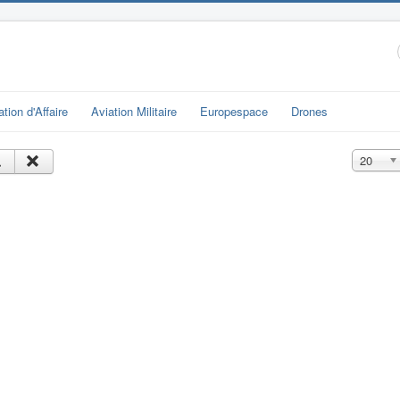
ation d'Affaire
Aviation Militaire
Europespace
Drones
Affichage
20