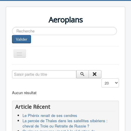
Aeroplans
Rechercher
Valider
Toggle
Navigation
Home
Saisir partie du titre
Aviation Commerciale
Affichage #
Aviation d'Affaire
Aucun résultat
Aviation Militaire
Article Récent
Europespace
Le Phénix renait de ses cendres
Drones
La percée de Thales dans les satellites sibériens :
cheval de Troie ou Retraite de Russie ?