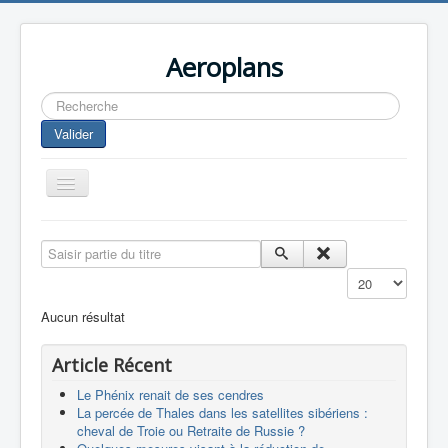
Aeroplans
Rechercher
Valider
Toggle
Navigation
Home
Saisir partie du titre
Aviation Commerciale
Affichage #
Aviation d'Affaire
Aucun résultat
Aviation Militaire
Article Récent
Europespace
Le Phénix renait de ses cendres
Drones
La percée de Thales dans les satellites sibériens :
cheval de Troie ou Retraite de Russie ?