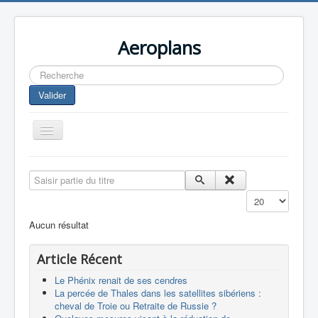
Aeroplans
Rechercher
Valider
Toggle
Navigation
Home
Saisir partie du titre
Aviation Commerciale
Affichage #
Aviation d'Affaire
Aucun résultat
Aviation Militaire
Article Récent
Europespace
Le Phénix renait de ses cendres
Drones
La percée de Thales dans les satellites sibériens :
cheval de Troie ou Retraite de Russie ?