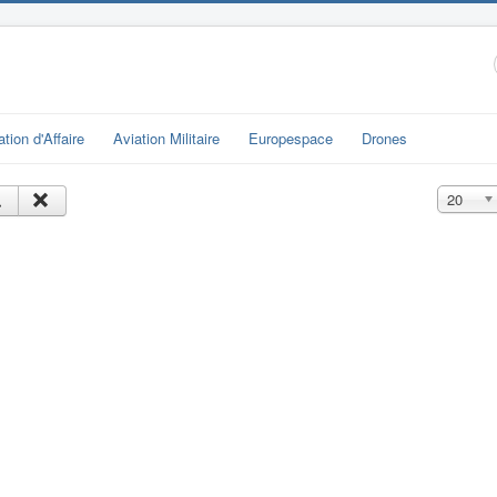
ation d'Affaire
Aviation Militaire
Europespace
Drones
Affichage
20