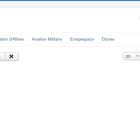
ation d'Affaire
Aviation Militaire
Europespace
Drones
Affichage
20