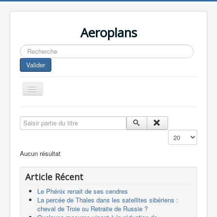
Aeroplans
Rechercher
Valider
Toggle
Navigation
Home
Saisir partie du titre
Aviation Commerciale
Affichage #
Aviation d'Affaire
Aucun résultat
Aviation Militaire
Article Récent
Europespace
Le Phénix renait de ses cendres
Drones
La percée de Thales dans les satellites sibériens :
cheval de Troie ou Retraite de Russie ?