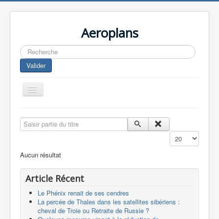
Aeroplans
Rechercher
Valider
Toggle
Navigation
Home
Saisir partie du titre
Aviation Commerciale
Affichage #
Aviation d'Affaire
Aucun résultat
Aviation Militaire
Article Récent
Europespace
Le Phénix renait de ses cendres
Drones
La percée de Thales dans les satellites sibériens :
cheval de Troie ou Retraite de Russie ?