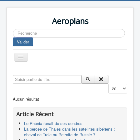
Aeroplans
Rechercher
Valider
Toggle
Navigation
Home
Saisir partie du titre
Aviation Commerciale
Affichage #
Aviation d'Affaire
Aucun résultat
Aviation Militaire
Article Récent
Europespace
Le Phénix renait de ses cendres
Drones
La percée de Thales dans les satellites sibériens :
cheval de Troie ou Retraite de Russie ?