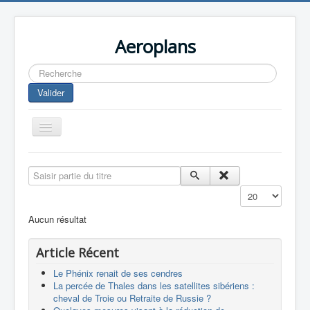
Aeroplans
Rechercher
Valider
Toggle
Navigation
Home
Saisir partie du titre
Aviation Commerciale
Affichage #
Aviation d'Affaire
Aucun résultat
Aviation Militaire
Article Récent
Europespace
Le Phénix renait de ses cendres
Drones
La percée de Thales dans les satellites sibériens :
cheval de Troie ou Retraite de Russie ?