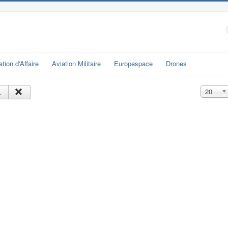
ation d'Affaire
Aviation Militaire
Europespace
Drones
Affichage
20