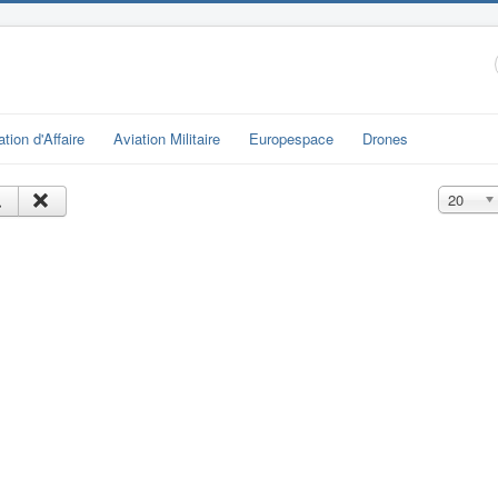
ation d'Affaire
Aviation Militaire
Europespace
Drones
Affichage
20