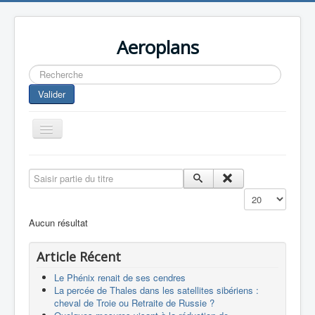
Aeroplans
Rechercher
Valider
Toggle
Navigation
Home
Saisir partie du titre
Aviation Commerciale
Affichage #
Aviation d'Affaire
Aucun résultat
Aviation Militaire
Article Récent
Europespace
Le Phénix renait de ses cendres
Drones
La percée de Thales dans les satellites sibériens :
cheval de Troie ou Retraite de Russie ?