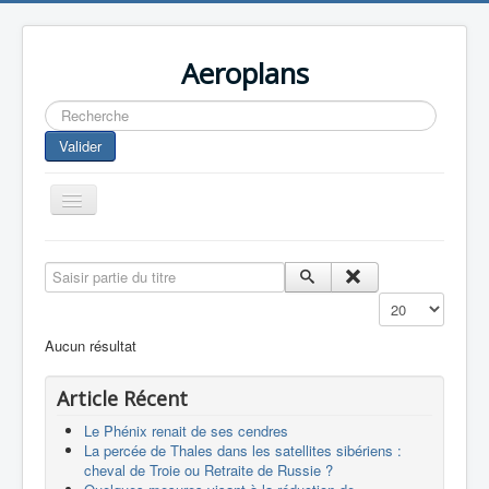
Aeroplans
Rechercher
Valider
Toggle
Navigation
Home
Saisir partie du titre
Aviation Commerciale
Affichage #
Aviation d'Affaire
Aucun résultat
Aviation Militaire
Article Récent
Europespace
Le Phénix renait de ses cendres
Drones
La percée de Thales dans les satellites sibériens :
cheval de Troie ou Retraite de Russie ?