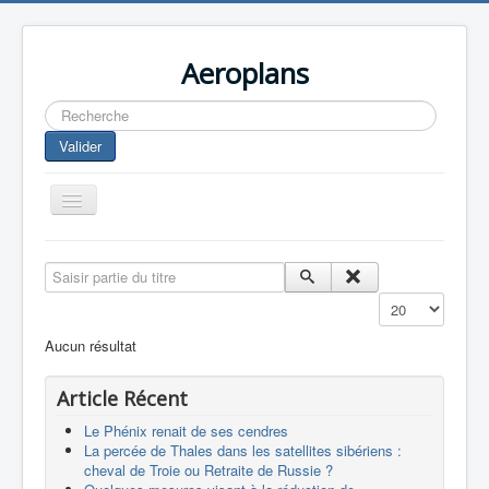
Aeroplans
Rechercher
Valider
Toggle
Navigation
Home
Saisir partie du titre
Aviation Commerciale
Affichage #
Aviation d'Affaire
Aucun résultat
Aviation Militaire
Article Récent
Europespace
Le Phénix renait de ses cendres
Drones
La percée de Thales dans les satellites sibériens :
cheval de Troie ou Retraite de Russie ?