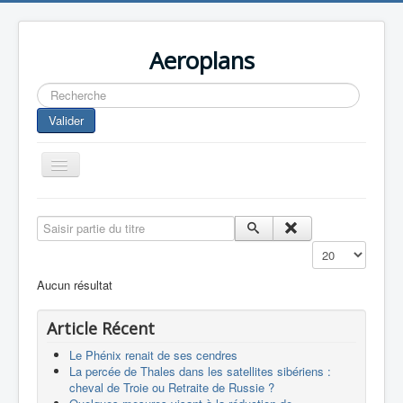
Aeroplans
Rechercher
Valider
Toggle
Navigation
Home
Saisir partie du titre
Aviation Commerciale
Affichage #
Aviation d'Affaire
Aucun résultat
Aviation Militaire
Article Récent
Europespace
Le Phénix renait de ses cendres
Drones
La percée de Thales dans les satellites sibériens :
cheval de Troie ou Retraite de Russie ?