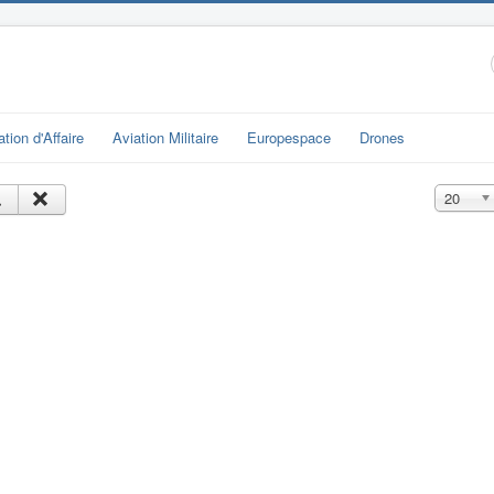
ation d'Affaire
Aviation Militaire
Europespace
Drones
Affichage
20