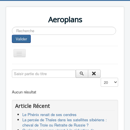
Aeroplans
Rechercher
Valider
Toggle
Navigation
Home
Saisir partie du titre
Aviation Commerciale
Affichage #
Aviation d'Affaire
Aucun résultat
Aviation Militaire
Article Récent
Europespace
Le Phénix renait de ses cendres
Drones
La percée de Thales dans les satellites sibériens :
cheval de Troie ou Retraite de Russie ?