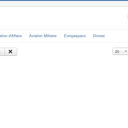
ation d'Affaire
Aviation Militaire
Europespace
Drones
Affichage
20