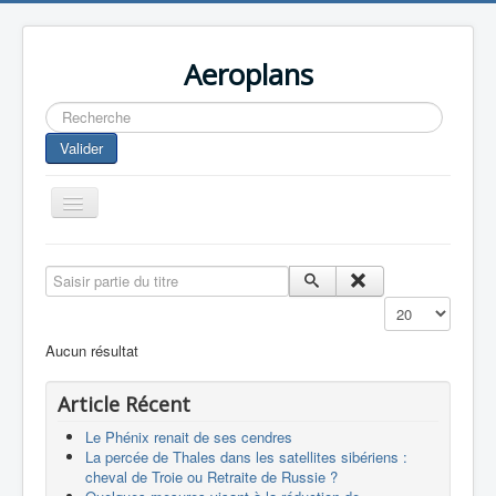
Aeroplans
Rechercher
Valider
Toggle
Navigation
Home
Saisir partie du titre
Aviation Commerciale
Affichage #
Aviation d'Affaire
Aucun résultat
Aviation Militaire
Article Récent
Europespace
Le Phénix renait de ses cendres
Drones
La percée de Thales dans les satellites sibériens :
cheval de Troie ou Retraite de Russie ?