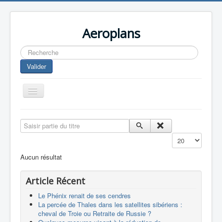
Aeroplans
Rechercher
Valider
Toggle
Navigation
Home
Saisir partie du titre
Aviation Commerciale
Affichage #
Aviation d'Affaire
Aucun résultat
Aviation Militaire
Article Récent
Europespace
Le Phénix renait de ses cendres
Drones
La percée de Thales dans les satellites sibériens :
cheval de Troie ou Retraite de Russie ?