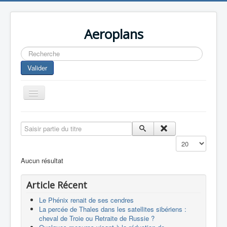
Aeroplans
Rechercher
Valider
Toggle
Navigation
Home
Saisir partie du titre
Aviation Commerciale
Affichage #
Aviation d'Affaire
Aucun résultat
Aviation Militaire
Article Récent
Europespace
Le Phénix renait de ses cendres
Drones
La percée de Thales dans les satellites sibériens :
cheval de Troie ou Retraite de Russie ?