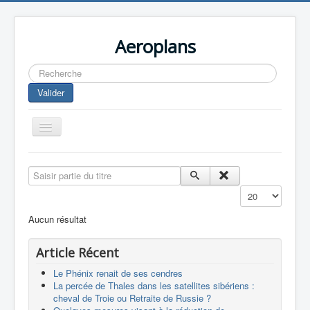
Aeroplans
Rechercher
Valider
Toggle
Navigation
Home
Saisir partie du titre
Aviation Commerciale
Affichage #
Aviation d'Affaire
Aucun résultat
Aviation Militaire
Article Récent
Europespace
Le Phénix renait de ses cendres
Drones
La percée de Thales dans les satellites sibériens :
cheval de Troie ou Retraite de Russie ?