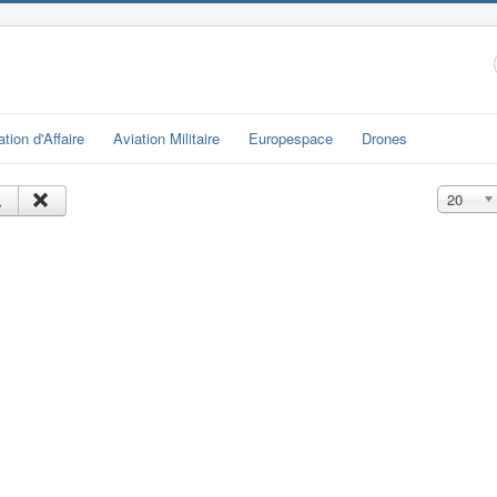
ation d'Affaire
Aviation Militaire
Europespace
Drones
Affichage
20