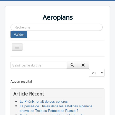
Aeroplans
Rechercher
Valider
Toggle
Navigation
Home
Saisir partie du titre
Aviation Commerciale
Affichage #
Aviation d'Affaire
Aucun résultat
Aviation Militaire
Article Récent
Europespace
Le Phénix renait de ses cendres
Drones
La percée de Thales dans les satellites sibériens :
cheval de Troie ou Retraite de Russie ?