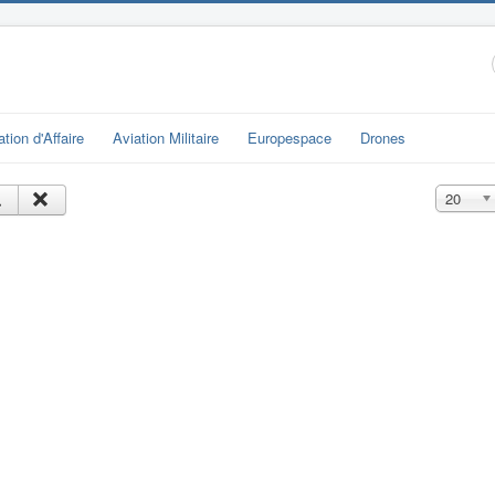
ation d'Affaire
Aviation Militaire
Europespace
Drones
Affichage
20