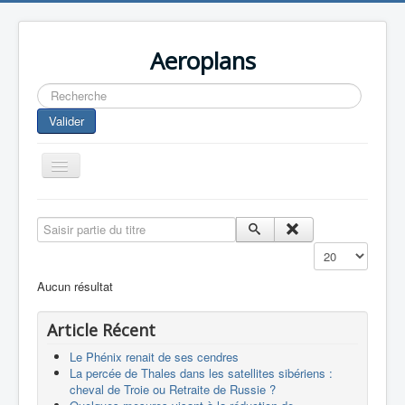
Aeroplans
Rechercher
Valider
Toggle
Navigation
Home
Saisir partie du titre
Aviation Commerciale
Affichage #
Aviation d'Affaire
Aucun résultat
Aviation Militaire
Article Récent
Europespace
Le Phénix renait de ses cendres
Drones
La percée de Thales dans les satellites sibériens :
cheval de Troie ou Retraite de Russie ?