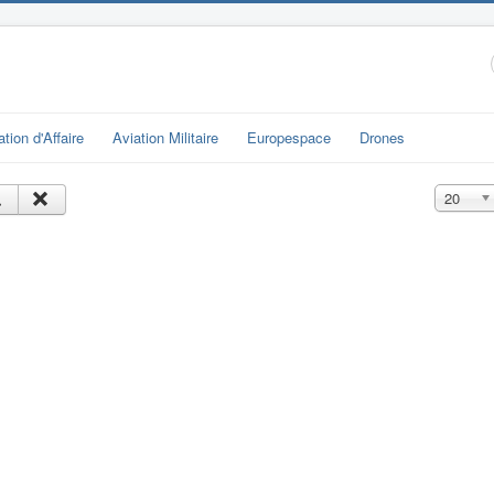
ation d'Affaire
Aviation Militaire
Europespace
Drones
Affichage
20