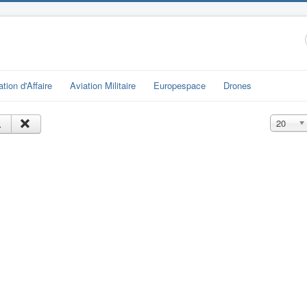
ation d'Affaire
Aviation Militaire
Europespace
Drones
Affichage
20