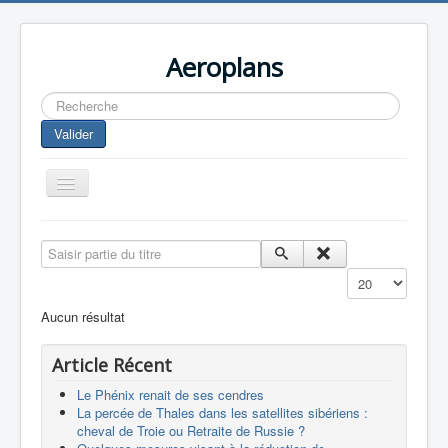
Aeroplans
Rechercher
Valider
Toggle
Navigation
Home
Saisir partie du titre
Aviation Commerciale
Affichage #
Aviation d'Affaire
Aucun résultat
Aviation Militaire
Article Récent
Europespace
Le Phénix renait de ses cendres
Drones
La percée de Thales dans les satellites sibériens :
cheval de Troie ou Retraite de Russie ?