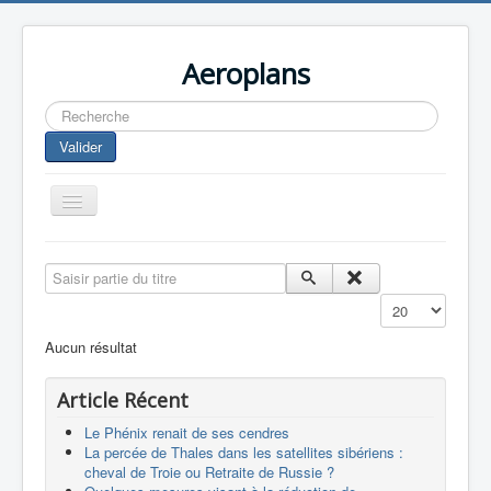
Aeroplans
Rechercher
Valider
Toggle
Navigation
Home
Saisir partie du titre
Aviation Commerciale
Affichage #
Aviation d'Affaire
Aucun résultat
Aviation Militaire
Article Récent
Europespace
Le Phénix renait de ses cendres
Drones
La percée de Thales dans les satellites sibériens :
cheval de Troie ou Retraite de Russie ?