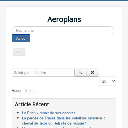
Aeroplans
Rechercher
Valider
Toggle
Navigation
Home
Saisir partie du titre
Aviation Commerciale
Affichage #
Aviation d'Affaire
Aucun résultat
Aviation Militaire
Article Récent
Europespace
Le Phénix renait de ses cendres
Drones
La percée de Thales dans les satellites sibériens :
cheval de Troie ou Retraite de Russie ?