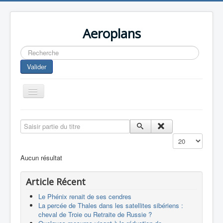
Aeroplans
Rechercher
Valider
Toggle
Navigation
Home
Saisir partie du titre
Aviation Commerciale
Affichage #
Aviation d'Affaire
Aucun résultat
Aviation Militaire
Article Récent
Europespace
Le Phénix renait de ses cendres
Drones
La percée de Thales dans les satellites sibériens :
cheval de Troie ou Retraite de Russie ?