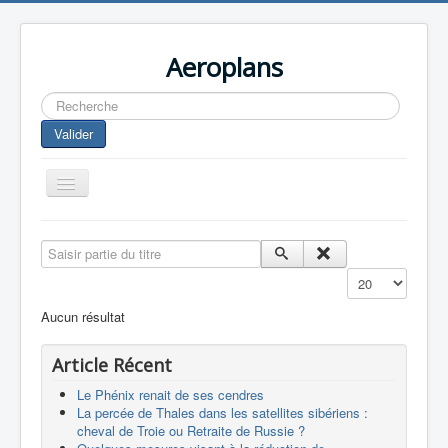
Aeroplans
Rechercher
Valider
Toggle
Navigation
Home
Saisir partie du titre
Aviation Commerciale
Affichage #
Aviation d'Affaire
Aucun résultat
Aviation Militaire
Article Récent
Europespace
Le Phénix renait de ses cendres
Drones
La percée de Thales dans les satellites sibériens :
cheval de Troie ou Retraite de Russie ?